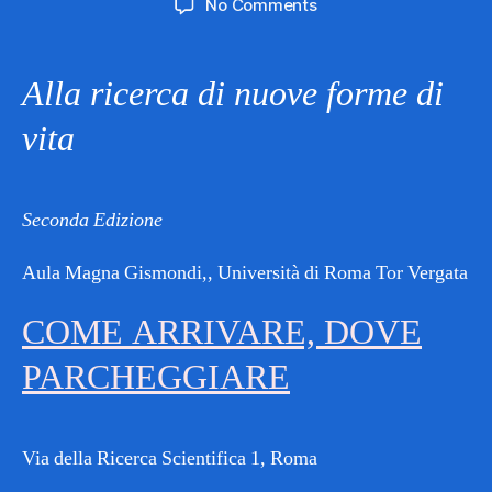
on
No Comments
Le
Prospettive
dello
Alla ricerca di nuove forme di
Spazio
2
vita
Seconda Edizione
Aula Magna Gismondi,, Università di Roma Tor Vergata
COME ARRIVARE, DOVE
PARCHEGGIARE
Via della Ricerca Scientifica 1, Roma