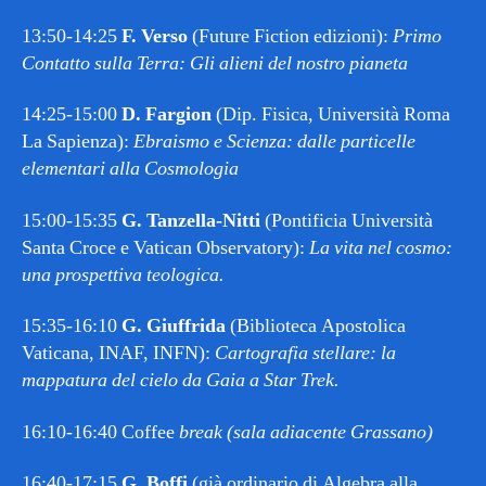
13:50-14:25
F. Verso
(Future Fiction edizioni):
Primo
Contatto sulla Terra:
Gli alieni del nostro pianeta
14:25-15:00
D. Fargion
(Dip. Fisica, Università Roma
La Sapienza):
Ebraismo e Scienza: dalle particelle
elementari alla Cosmologia
15:00-15:35
G. Tanzella-Nitti
(Pontificia Università
Santa Croce e Vatican Observatory):
La vita nel cosmo:
una prospettiva teologica.
15:35-16:10
G. Giuffrida
(Biblioteca Apostolica
Vaticana, INAF, INFN):
Cartografia stellare: la
mappatura del cielo da Gaia a Star Trek.
16:10-16:40 Coffee
break (sala adiacente Grassano)
16:40-17:15
G. Boffi
(già ordinario di Algebra alla