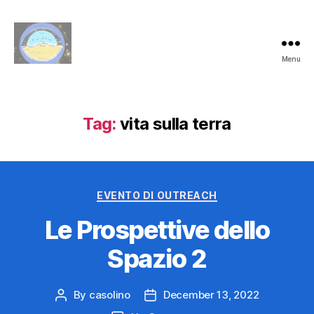
Menu
Le
Prospettive
dello
Spazio
Tag:
vita sulla terra
Categories
EVENTO DI OUTREACH
Le Prospettive dello
Spazio 2
By
casolino
December 13, 2022
Post
Post
author
date